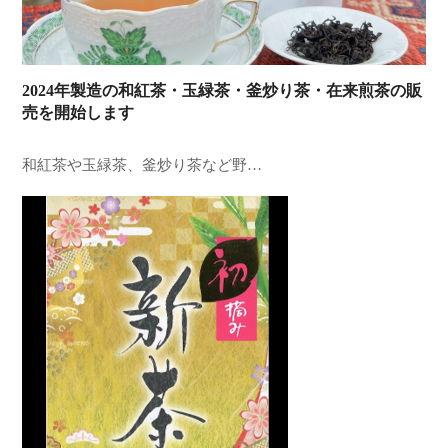
2024年製造の和紅茶・玉緑茶・釜炒り茶・在来煎茶の販
売を開始します
和紅茶や玉緑茶、釜炒り茶など野…