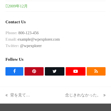
2009年12月
Contact Us
Phone:
800-123-456
Email:
example@wpexplorer.com
Twitter:
@wpexplorer
Follow Us
F
P
T
Y
R
a
i
w
o
S
c
n
i
u
S
背を見て…
念じきれなかった。
previous
next
e
t
t
t
post:
post:
b
e
t
u