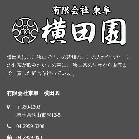
o
r
e
b
o
e
r
e
k
s
t
横田園はここ狭山で「この茶畑の、この人が作った、こ
のお茶が飲みたい」の声に、 狭山茶の生産から販売ま
で一貫した経営を行っています。
有限会社東阜 横田園
〒350-1303
埼玉県狭山市沢12-5
04-2959-6308
04-2959-0931