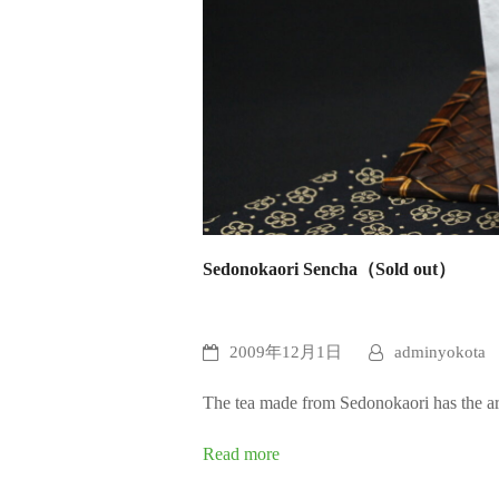
Sedonokaori Sencha（Sold out）
2009年12月1日
adminyokota
The tea made from Sedonokaori has the 
Read more