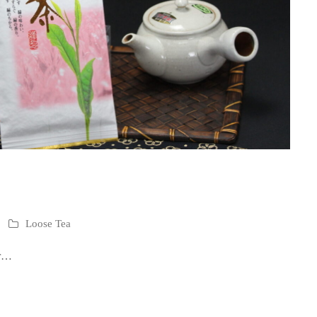
Loose Tea
ar…