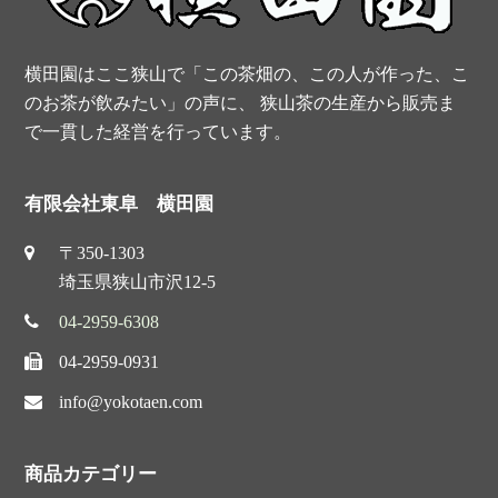
o
e
r
e
k
s
横田園はここ狭山で「この茶畑の、この人が作った、こ
t
のお茶が飲みたい」の声に、 狭山茶の生産から販売ま
で一貫した経営を行っています。
有限会社東阜 横田園
〒350-1303
埼玉県狭山市沢12-5
04-2959-6308
04-2959-0931
info@yokotaen.com
商品カテゴリー