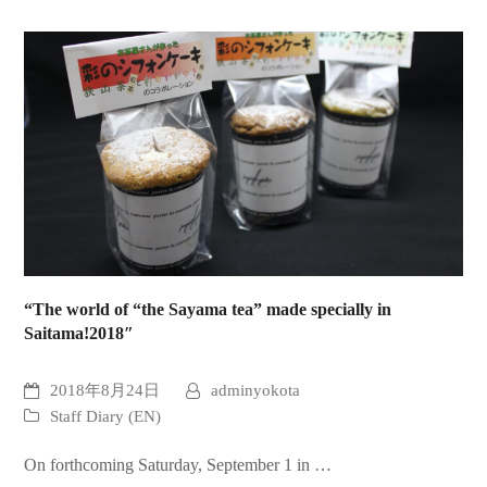
“The world of “the Sayama tea” made specially in
Saitama!2018″
2018年8月24日
adminyokota
Staff Diary (EN)
On forthcoming Saturday, September 1 in …