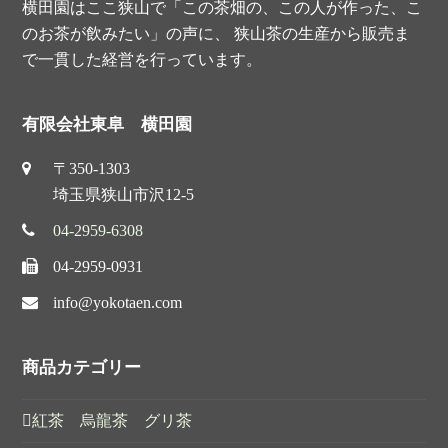
横田園はここ狭山で「この茶畑の、この人が作った、こ
t
のお茶が飲みたい」の声に、 狭山茶の生産から販売ま
で一貫した経営を行っています。
有限会社東阜 横田園
〒350-1303
埼玉県狭山市沢12-5
04-2959-6308
04-2959-0931
info@yokotaen.com
商品カテゴリー
紅茶 烏龍茶 グリ茶