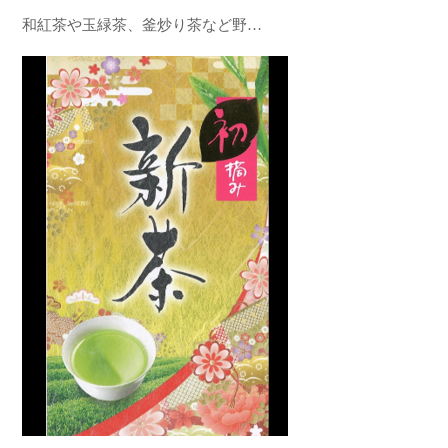
和紅茶や玉緑茶、釜炒り茶など野…