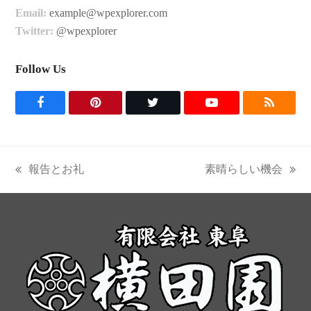
Email:
example@wpexplorer.com
Twitter:
@wpexplorer
Follow Us
F
P
T
Y
R
a
i
w
o
S
c
n
i
u
S
報告とお礼
素晴らしい機会
previous
next
e
t
t
t
post:
post:
b
e
t
u
o
r
e
b
o
e
r
e
k
s
t