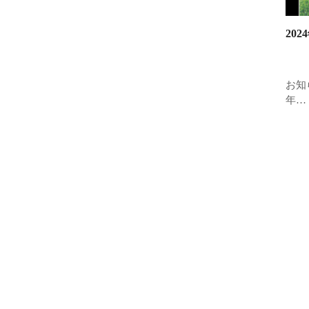
20
お知
年…