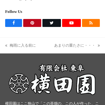
Follow Us
F
P
T
Y
R
a
i
w
o
S
c
n
i
u
S
梅雨に入る前に
あまりの重たさに・・・
previous
next
e
t
t
t
post:
post:
b
e
t
u
o
r
e
b
o
e
r
e
k
s
t
横田園はここ狭山で「この茶畑の、この人が作った、こ