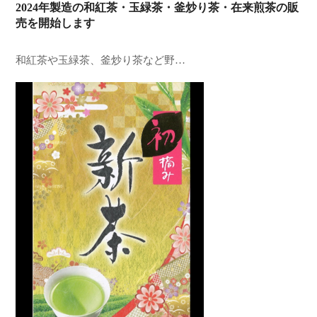
2024年製造の和紅茶・玉緑茶・釜炒り茶・在来煎茶の販
売を開始します
和紅茶や玉緑茶、釜炒り茶など野…