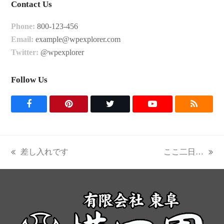
Contact Us
Phone:
800-123-456
Email:
example@wpexplorer.com
Twitter:
@wpexplorer
Follow Us
F
P
T
Y
R
a
i
w
o
S
c
n
i
u
S
差し入れです
ここ二日…
previous
next
e
t
t
t
post:
post:
b
e
t
u
o
r
e
b
o
e
r
e