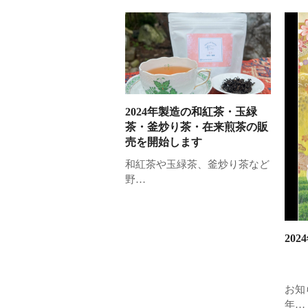
2024年製造の和紅茶・玉緑
茶・釜炒り茶・在来煎茶の販
売を開始します
和紅茶や玉緑茶、釜炒り茶など
野…
20
お知
年…