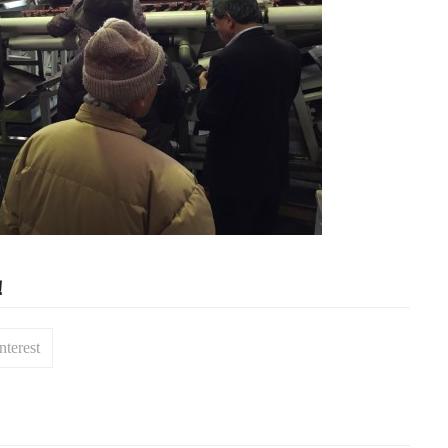
！
nterest