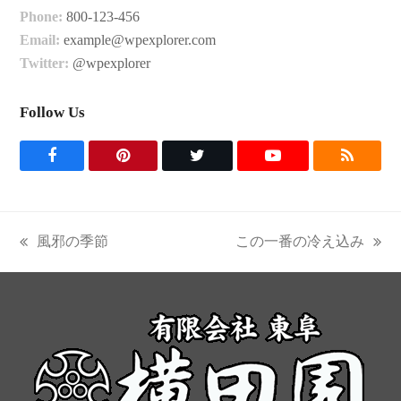
Phone:
800-123-456
Email:
example@wpexplorer.com
Twitter:
@wpexplorer
Follow Us
F
P
T
Y
R
a
i
w
o
S
c
n
i
u
S
風邪の季節
この一番の冷え込み
previous
next
e
t
t
t
post:
post:
b
e
t
u
o
r
e
b
o
e
r
e
k
s