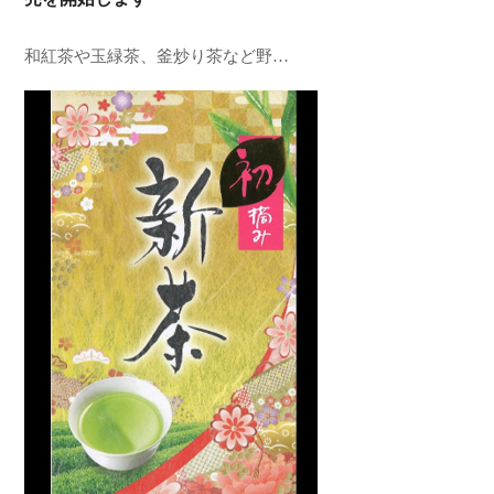
和紅茶や玉緑茶、釜炒り茶など野…