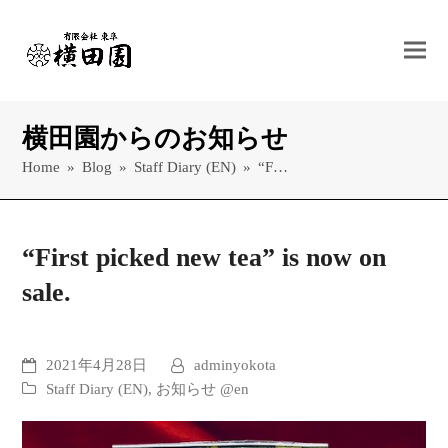
横田園からのお知らせ
Home
»
Blog
»
Staff Diary (EN)
»
“F…
“First picked new tea” is now on
sale.
2021年4月28日
adminyokota
Staff Diary (EN)
,
お知らせ @en