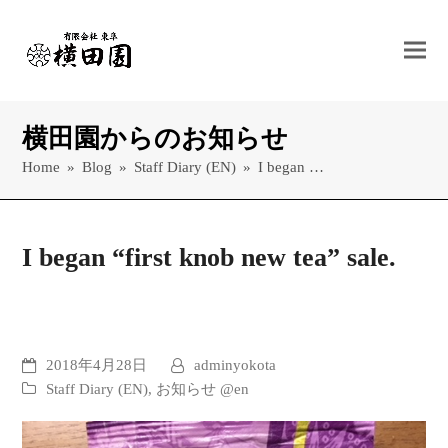
横田園からのお知らせ
Home
»
Blog
»
Staff Diary (EN)
»
I began …
I began “first knob new tea” sale.
2018年4月28日
adminyokota
Staff Diary (EN)
,
お知らせ @en