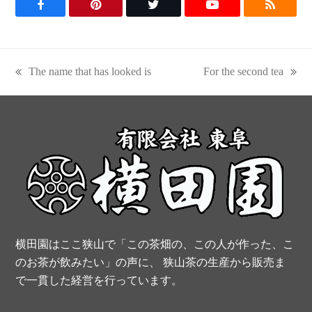
F
P
T
Y
R
a
i
w
o
S
c
n
i
u
S
The name that has looked is
For the second tea
previous
next
e
t
t
t
post:
post:
b
e
t
u
o
r
e
b
o
e
r
e
k
s
t
横田園はここ狭山で「この茶畑の、この人が作った、こ
のお茶が飲みたい」の声に、 狭山茶の生産から販売ま
で一貫した経営を行っています。