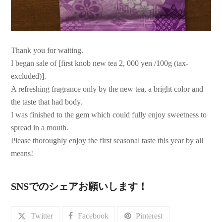
Thank you for waiting.
I began sale of [first knob new tea 2, 000 yen /100g (tax-
excluded)].
A refreshing fragrance only by the new tea, a bright color and
the taste that had body.
I was finished to the gem which could fully enjoy sweetness to
spread in a mouth.
Please thoroughly enjoy the first seasonal taste this year by all
means!
SNSでのシェアお願いします！
Twitter
Facebook
Pinterest