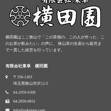
o
e
r
e
k
s
t
横田園はここ狭山で「この茶畑の、この人が作った、こ
のお茶が飲みたい」の声に、 狭山茶の生産から販売ま
で一貫した経営を行っています。
有限会社東阜 横田園
〒350-1303
埼玉県狭山市沢12-5
04-2959-6308
04-2959-0931
info@yokotaen.com