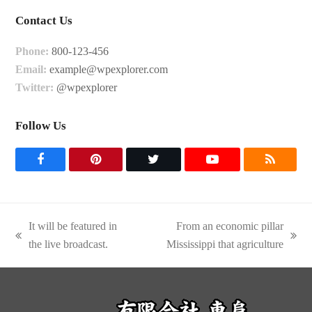
Contact Us
Phone:
800-123-456
Email:
example@wpexplorer.com
Twitter:
@wpexplorer
Follow Us
F
P
T
Y
R
a
i
w
o
S
c
n
i
u
S
It will be featured in
From an economic pillar
e
t
t
t
previous
next
the live broadcast.
Mississippi that agriculture
post:
post:
b
e
t
u
o
r
e
b