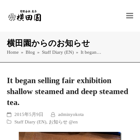
横田園からのお知らせ
Home
»
Blog
»
Staff Diary (EN)
»
It began…
It began selling fair exhibition
shallow steamed and deep steamed
tea.
2015年5月9日
adminyokota
Staff Diary (EN)
,
お知らせ @en