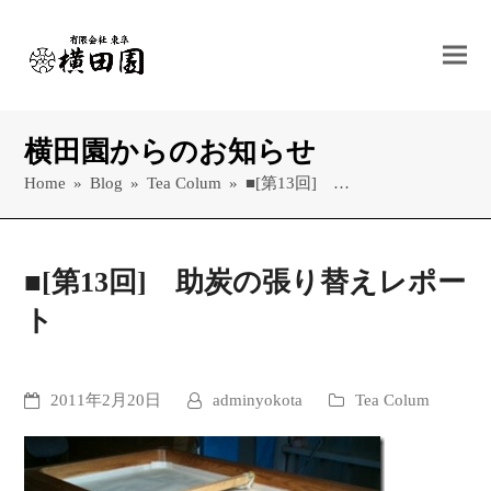
横田園からのお知らせ
Home
»
Blog
»
Tea Colum
»
■[第13回] …
■[第13回] 助炭の張り替えレポー
ト
2011年2月20日
adminyokota
Tea Colum