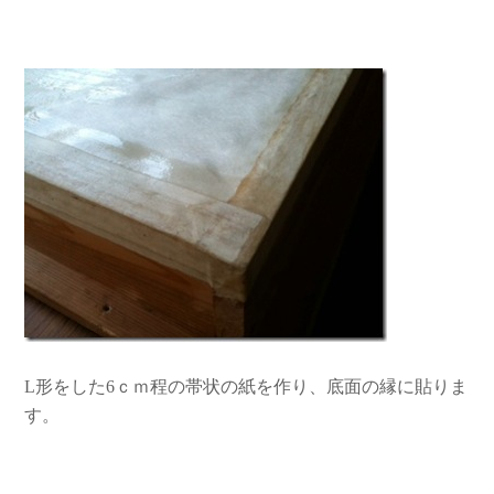
L形をした6ｃｍ程の帯状の紙を作り、底面の縁に貼りま
す。