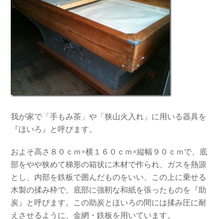
我が家で「手もみ茶」や「狭山火入れ」に用いる器具を
『ほいろ』と呼びます。
およそ高さ８０ｃｍ×横１６０ｃｍ×縦幅９０ｃｍで、底
部をやや狭めて梯形の箱状に木材で作られ、ガスを熱源
とし、内部を鉄板で囲んだものをいい、この上に乗せる
木製の揉み枠で、底部に強靭な和紙を張ったものを『助
炭』と呼びます。この助炭とほいろの間には揉み圧に耐
えさせるように、金網・鉄板を用いています。