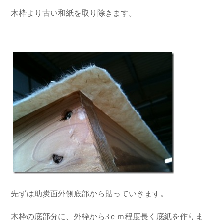
木枠より古い和紙を取り除きます。
先ずは助炭面外側底部から貼っていきます。
木枠の底部分に、外枠から3ｃｍ程度長く底紙を作りま