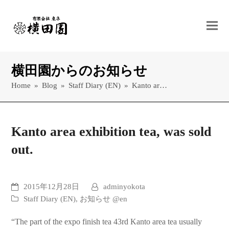
横田園からのお知らせ
Home
»
Blog
»
Staff Diary (EN)
»
Kanto ar…
Kanto area exhibition tea, was sold
out.
2015年12月28日
adminyokota
Staff Diary (EN)
,
お知らせ @en
“The part of the expo finish tea 43rd Kanto area tea usually