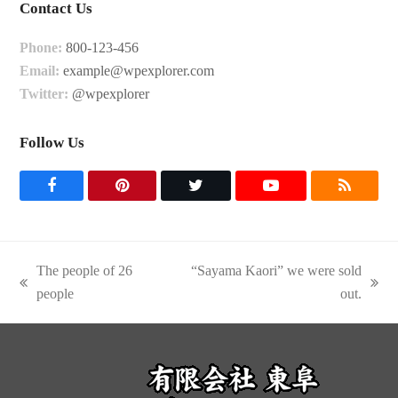
Contact Us
Phone:
800-123-456
Email:
example@wpexplorer.com
Twitter:
@wpexplorer
Follow Us
F
P
T
Y
R
a
i
w
o
S
c
n
i
u
S
The people of 26
“Sayama Kaori” we were sold
e
t
t
t
previous
next
people
out.
post:
post:
b
e
t
u
o
r
e
b
o
e
r
e