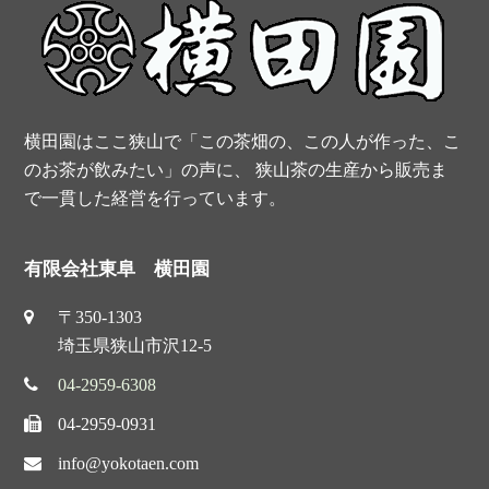
k
s
t
横田園はここ狭山で「この茶畑の、この人が作った、こ
のお茶が飲みたい」の声に、 狭山茶の生産から販売ま
で一貫した経営を行っています。
有限会社東阜 横田園
〒350-1303
埼玉県狭山市沢12-5
04-2959-6308
04-2959-0931
info@yokotaen.com