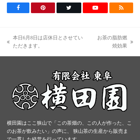
F
P
T
Y
R
a
i
w
o
S
c
n
i
u
S
本日6月8日は店休日とさせてい
お茶の脂肪燃
e
t
t
t
previous
next
ただきます。
焼効果
post:
post:
b
e
t
u
o
r
e
b
o
e
r
e
k
s
t
横田園はここ狭山で「この茶畑の、この人が作った、こ
のお茶が飲みたい」の声に、 狭山茶の生産から販売ま
で一貫した経営を行っています。