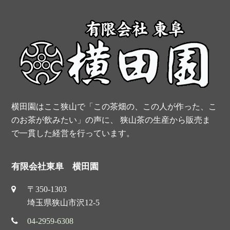
c
n
i
u
S
e
t
t
t
b
e
t
u
o
r
e
b
o
e
r
e
k
s
横田園はここ狭山で「この茶畑の、この人が作った、こ
t
のお茶が飲みたい」の声に、 狭山茶の生産から販売ま
で一貫した経営を行っています。
有限会社東阜 横田園
〒350-1303
埼玉県狭山市沢12-5
04-2959-6308