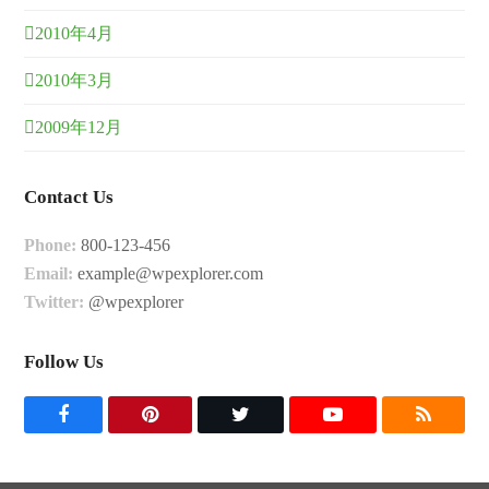
2010年4月
2010年3月
2009年12月
Contact Us
Phone:
800-123-456
Email:
example@wpexplorer.com
Twitter:
@wpexplorer
Follow Us
F
P
T
Y
R
a
i
w
o
S