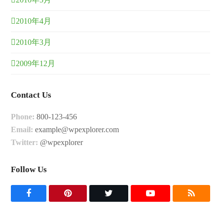
2010年4月
2010年3月
2009年12月
Contact Us
Phone:
800-123-456
Email:
example@wpexplorer.com
Twitter:
@wpexplorer
Follow Us
F
P
T
Y
R
a
i
w
o
S