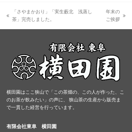
c
n
i
u
S
「さやまかおり」「実生藪北 浅蒸し
年末の
e
t
t
t
previous
next
茶」完売しました。
ご挨拶
post:
post:
b
e
t
u
o
r
e
b
o
e
r
e
k
s
t
横田園はここ狭山で「この茶畑の、この人が作った、こ
のお茶が飲みたい」の声に、 狭山茶の生産から販売ま
で一貫した経営を行っています。
有限会社東阜 横田園