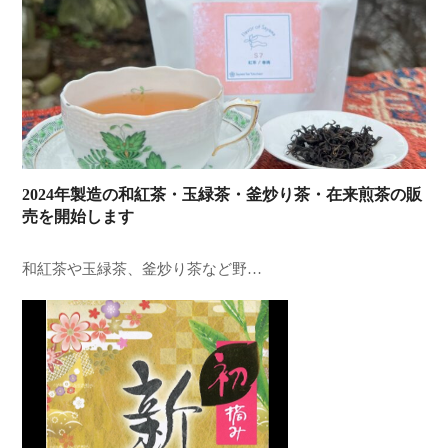
2024年製造の和紅茶・玉緑茶・釜炒り茶・在来煎茶の販
売を開始します
和紅茶や玉緑茶、釜炒り茶など野…