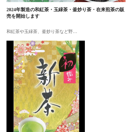
2024年製造の和紅茶・玉緑茶・釜炒り茶・在来煎茶の販
売を開始します
和紅茶や玉緑茶、釜炒り茶など野…