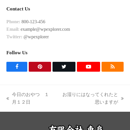
Contact Us
Phone:
800-123-456
Email:
example@wpexplorer.com
Twitter:
@wpexplorer
Follow Us
F
P
T
Y
R
a
i
w
o
S
c
n
i
u
S
今日のおやつ １
お湿りにはなってくれたと
e
t
t
t
previous
next
月１２日
思いますが
post:
post:
b
e
t
u
o
r
e
b