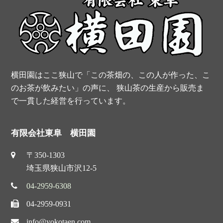
o
e
r
e
k
s
t
横田園はここ狭山で「この茶畑の、この人が作った、こ
のお茶が飲みたい」の声に、 狭山茶の生産から販売ま
で一貫した経営を行っています。
有限会社東阜 横田園
〒350-1303
埼玉県狭山市沢12-5
04-2959-6308
04-2959-0931
info@yokotaen.com