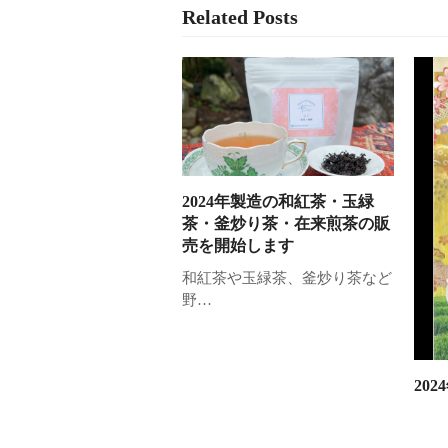
Related Posts
2024年製造の和紅茶・玉緑
茶・釜炒り茶・在来煎茶の販
売を開始します
和紅茶や玉緑茶、釜炒り茶など
野…
20