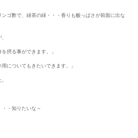
リンゴ酢で、緑茶の緑・・・香りも酸っぱさが前面に出な
が、
酢を摂る事ができます。」
作用についてもきたいできます。」
た。
・・・知りたいな～