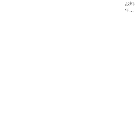
お知
年…