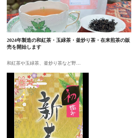
2024年製造の和紅茶・玉緑茶・釜炒り茶・在来煎茶の販
売を開始します
和紅茶や玉緑茶、釜炒り茶など野…