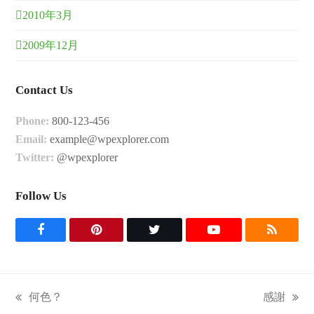
2010年3月
2009年12月
Contact Us
Phone:
800-123-456
Email:
example@wpexplorer.com
Twitter:
@wpexplorer
Follow Us
F
P
T
Y
R
a
i
w
o
S
c
n
i
u
S
何色？
感謝
previous
next
e
t
t
t