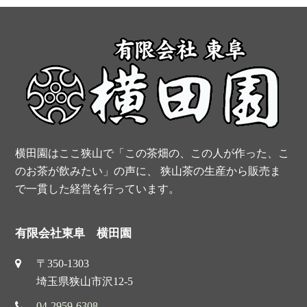
post:
post:
b
e
t
u
o
r
e
b
o
e
r
e
k
s
t
横田園はここ狭山で「この茶畑の、この人が作った、こ
のお茶が飲みたい」の声に、 狭山茶の生産から販売ま
で一貫した経営を行っています。
有限会社東阜 横田園
〒350-1303
埼玉県狭山市沢12-5
04-2959-6308