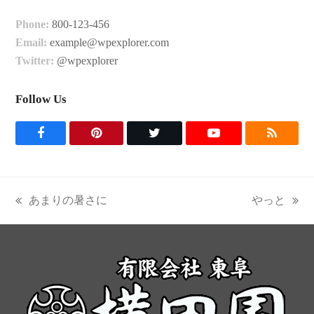
Phone:
800-123-456
Email:
example@wpexplorer.com
Twitter:
@wpexplorer
Follow Us
F
P
T
Y
R
a
i
w
o
S
c
n
i
u
S
あまりの暑さに
やっと
previous
next
e
t
t
t
post:
post:
b
e
t
u
o
r
e
b
o
e
r
e
k
s