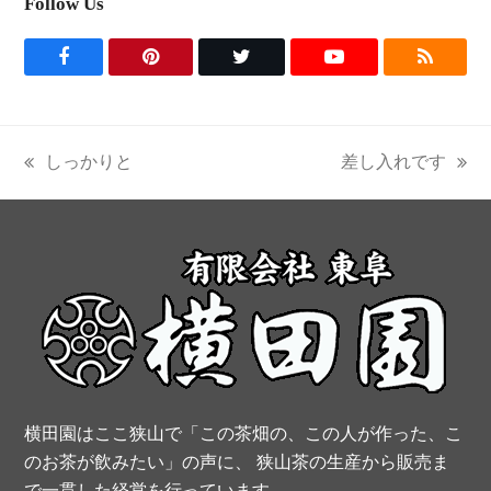
Follow Us
F
P
T
Y
R
a
i
w
o
S
c
n
i
u
S
しっかりと
差し入れです
previous
next
e
t
t
t
post:
post:
b
e
t
u
o
r
e
b
o
e
r
e
k
s
t
横田園はここ狭山で「この茶畑の、この人が作った、こ
のお茶が飲みたい」の声に、 狭山茶の生産から販売ま
で一貫した経営を行っています。