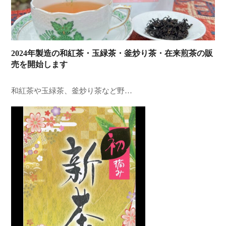
2024年製造の和紅茶・玉緑茶・釜炒り茶・在来煎茶の販
売を開始します
和紅茶や玉緑茶、釜炒り茶など野…