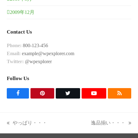
2009年12月
Contact Us
Phone:
800-123-456
Email:
example@wpexplorer.com
Twitter:
@wpexplorer
Follow Us
F
P
T
Y
R
a
i
w
o
S
c
n
i
u
S
やっぱり・・・
逸品揃い・・・
previous
next
e
t
t
t
post:
post: