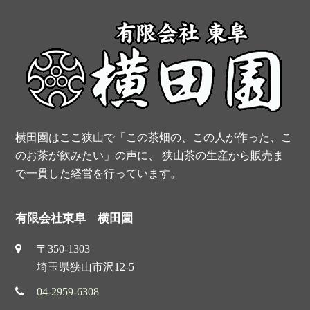
b
e
t
u
o
r
e
b
o
e
r
e
k
s
t
横田園はここ狭山で「この茶畑の、この人が作った、こ
のお茶が飲みたい」の声に、 狭山茶の生産から販売ま
で一貫した経営を行っています。
有限会社東阜 横田園
〒350-1303
埼玉県狭山市沢12-5
04-2959-6308