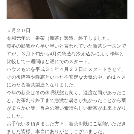
５月２０日
令和元年の一番茶（新茶）製造、終了しました。
暖冬の影響から早い早いと言われていた新茶シーズンで
すが、３月下旬から4月の急激な冷え込みにより昨年と
比較して一週間ほど遅れでのスタート。
ハウスものを平成３１年４月２２日にスタートさせて、
その後降雹や降霜といった不安定な天気の中、約１ヶ月
にわたる新茶製造となりました。
今年の新茶は冬の休眠状態も良く、適度な雨があったこ
と。お茶刈り終了まで急激な暑さが無かったことから葉
が柔らかい等、旨みの濃い素晴らしい新茶が出来上がり
ました。
お手伝いを頂きました方々、新茶を既にご堪能いただき
ました皆様、本当にありがとうございました。