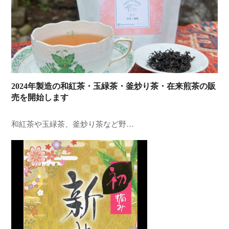
2024年製造の和紅茶・玉緑茶・釜炒り茶・在来煎茶の販
売を開始します
和紅茶や玉緑茶、釜炒り茶など野…