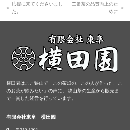
c
n
i
u
S
応援に来てくださいまし
二番茶の品質向上のた
e
t
t
t
previous
next
た。
めに
post:
post:
b
e
t
u
o
r
e
b
o
e
r
e
k
s
t
横田園はここ狭山で「この茶畑の、この人が作った、こ
のお茶が飲みたい」の声に、 狭山茶の生産から販売ま
で一貫した経営を行っています。
有限会社東阜 横田園
〒350-1303