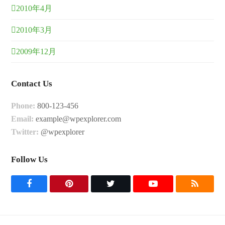
2010年4月
2010年3月
2009年12月
Contact Us
Phone:
800-123-456
Email:
example@wpexplorer.com
Twitter:
@wpexplorer
Follow Us
F
P
T
Y
R
a
i
w
o
S