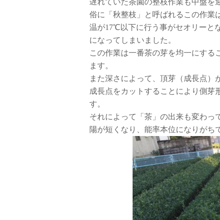
遅れていた茶園の整枝作業も中盤を
俗に「秋整枝」と呼ばれるこの作業
温が17℃以下に行う事がセオリーと
になってしまいました。
この作業は一番茶の芽を均一にする
ます。
また深さによって、頂芽（成長点）
成長点をカットすることにより側芽
す。
それによって「茶」の出来も変わっ
陽が短くなり、能率本位になりがち