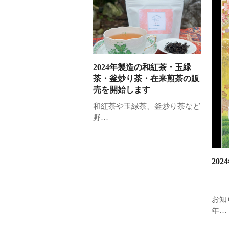
2024年製造の和紅茶・玉緑
茶・釜炒り茶・在来煎茶の販
売を開始します
和紅茶や玉緑茶、釜炒り茶など
野…
20
お知
年…