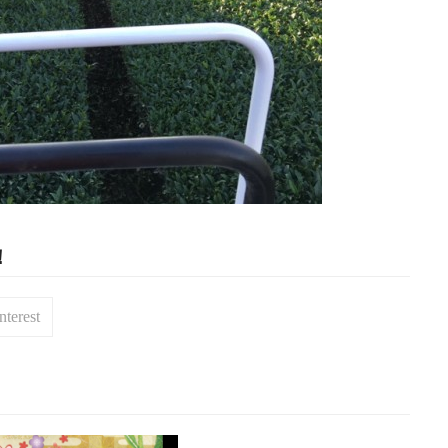
！
nterest