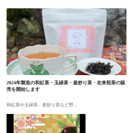
2024年製造の和紅茶・玉緑茶・釜炒り茶・在来煎茶の販
売を開始します
和紅茶や玉緑茶、釜炒り茶など野…