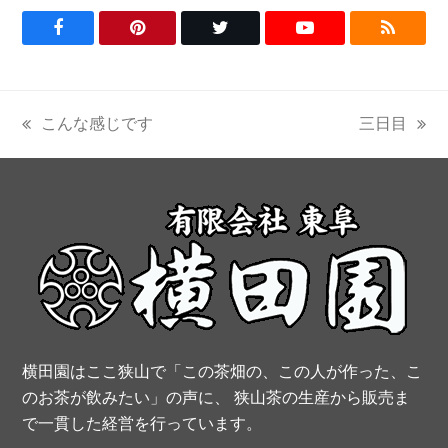
F
P
T
Y
R
a
i
w
o
S
c
n
i
u
S
こんな感じです
三日目
previous
next
e
t
t
t
post:
post:
b
e
t
u
o
r
e
b
o
e
r
e
k
s
t
横田園はここ狭山で「この茶畑の、この人が作った、こ
のお茶が飲みたい」の声に、 狭山茶の生産から販売ま
で一貫した経営を行っています。