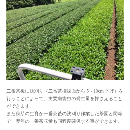
二番茶後に浅刈り（二番茶摘採面から 5～10cm 下げ）を
行うことによって、主要病害虫の発生量を押さえること
ができます。
また秋芽の生育が一番茶後の浅刈り作業した茶園と同等
で、翌年の一番茶収量も同程度確保する事ができます。