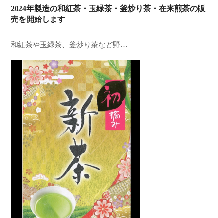
2024年製造の和紅茶・玉緑茶・釜炒り茶・在来煎茶の販
売を開始します
和紅茶や玉緑茶、釜炒り茶など野…