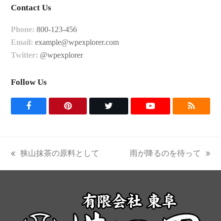
Contact Us
Phone:
800-123-456
Email:
example@wpexplorer.com
Twitter:
@wpexplorer
Follow Us
F
P
T
Y
R
a
i
w
o
S
c
n
i
u
S
狭山抹茶の原料として
雨が降るのを待って
previous
next
e
t
t
t
post:
post:
b
e
t
u
o
r
e
b
o
e
r
e