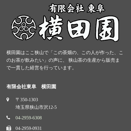
o
r
e
b
o
e
r
e
k
s
t
横田園はここ狭山で「この茶畑の、この人が作った、こ
のお茶が飲みたい」の声に、 狭山茶の生産から販売ま
で一貫した経営を行っています。
有限会社東阜 横田園
〒350-1303
埼玉県狭山市沢12-5
04-2959-6308
04-2959-0931