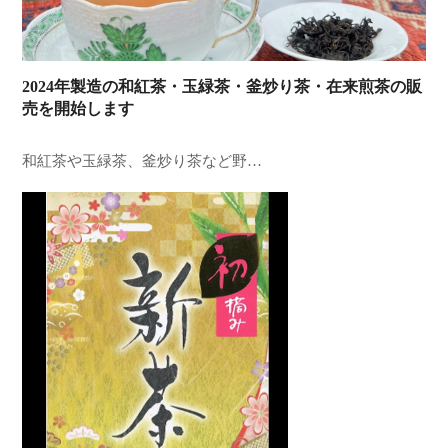
2024年製造の和紅茶・玉緑茶・釜炒り茶・在来煎茶の販
売を開始します
和紅茶や玉緑茶、釜炒り茶など野…