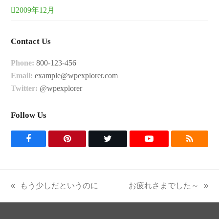
2009年12月
Contact Us
Phone:
800-123-456
Email:
example@wpexplorer.com
Twitter:
@wpexplorer
Follow Us
F
P
T
Y
R
a
i
w
o
S
c
n
i
u
S
もう少しだというのに
お疲れさまでした～
previous
next
e
t
t
t
post:
post:
b
e
t
u