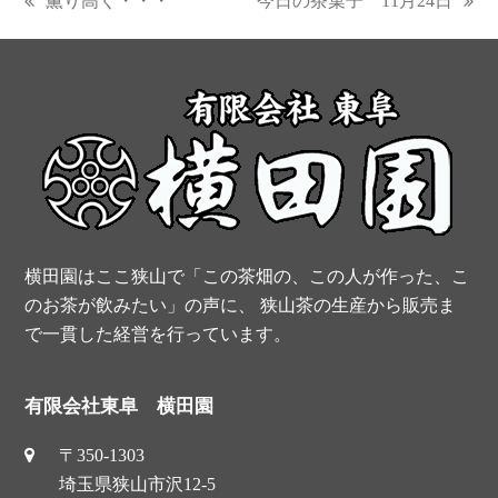
薫り高く・・・
今日の茶菓子 11月24日
previous
next
e
t
t
t
post:
post:
b
e
t
u
o
r
e
b
o
e
r
e
k
s
t
横田園はここ狭山で「この茶畑の、この人が作った、こ
のお茶が飲みたい」の声に、 狭山茶の生産から販売ま
で一貫した経営を行っています。
有限会社東阜 横田園
〒350-1303
埼玉県狭山市沢12-5