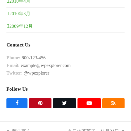
2010年4月
2010年3月
2009年12月
Contact Us
Phone:
800-123-456
Email:
example@wpexplorer.com
Twitter:
@wpexplorer
Follow Us
F
P
T
Y
R
a
i
w
o
S
c
n
i
u
S