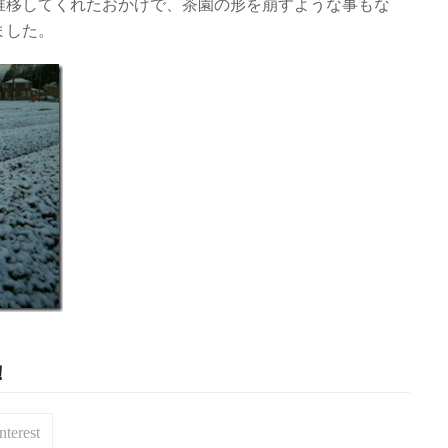
推移してくれたおかげで、茶園の形を崩すような事もな
ました。
！
nterest