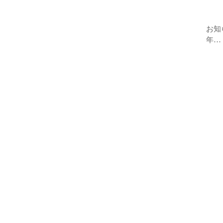
お知
年…