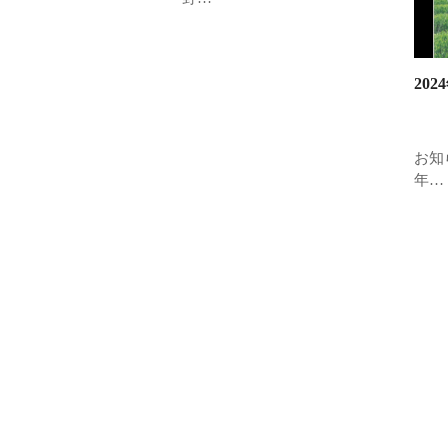
20
お知
年…