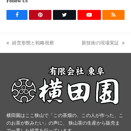
Follow Us
F
P
T
Y
R
a
i
w
o
S
c
n
i
u
S
経営形態と戦略視察
新技術の現場実証
previous
next
e
t
t
t
post:
post:
b
e
t
u
o
r
e
b
o
e
r
e
k
s
t
横田園はここ狭山で「この茶畑の、この人が作った、こ
のお茶が飲みたい」の声に、 狭山茶の生産から販売ま
で一貫した経営を行っています。