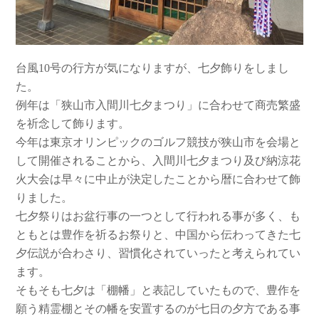
台風10号の行方が気になりますが、七夕飾りをしまし
た。
例年は「狭山市入間川七夕まつり」に合わせて商売繁盛
を祈念して飾ります。
今年は東京オリンピックのゴルフ競技が狭山市を会場と
して開催されることから、入間川七夕まつり及び納涼花
火大会は早々に中止が決定したことから暦に合わせて飾
りました。
七夕祭りはお盆行事の一つとして行われる事が多く、も
ともとは豊作を祈るお祭りと、中国から伝わってきた七
夕伝説が合わさり、習慣化されていったと考えられてい
ます。
そもそも七夕は「棚幡」と表記していたもので、豊作を
願う精霊棚とその幡を安置するのが七日の夕方である事