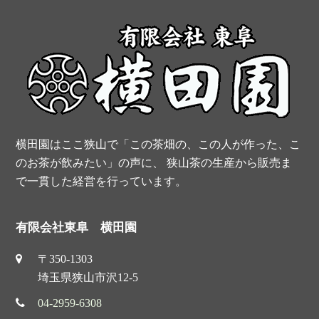
o
e
r
e
k
s
t
横田園はここ狭山で「この茶畑の、この人が作った、こ
のお茶が飲みたい」の声に、 狭山茶の生産から販売ま
で一貫した経営を行っています。
有限会社東阜 横田園
〒350-1303
埼玉県狭山市沢12-5
04-2959-6308