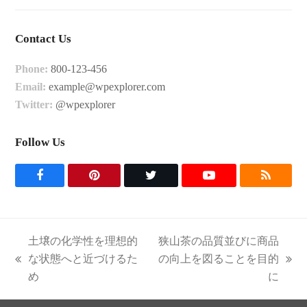
Contact Us
Phone:
800-123-456
Email:
example@wpexplorer.com
Twitter:
@wpexplorer
Follow Us
F
P
T
Y
R
a
i
w
o
S
c
n
i
u
S
土壌の化学性を理想的
狭山茶の品質並びに商品
e
t
t
t
な状態へと近づけるた
の向上を図ることを目的
previous
next
め
に
b
e
t
u
post:
post:
o
r
e
b