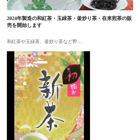
2024年製造の和紅茶・玉緑茶・釜炒り茶・在来煎茶の販
売を開始します
和紅茶や玉緑茶、釜炒り茶など野…