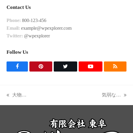
Contact Us
Phone:
800-123-456
Email:
example@wpexplorer.com
Twitter:
@wpexplorer
Follow Us
F
P
T
Y
R
a
i
w
o
S
c
n
i
u
S
大物…
気弱な…
previous
next
e
t
t
t
post:
post:
b
e
t
u
o
r
e
b
o
e
r
e