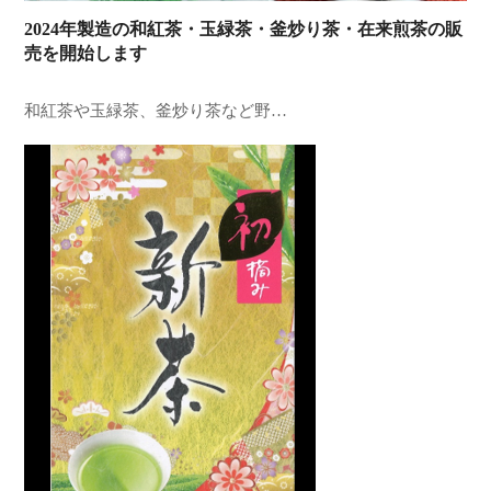
2024年製造の和紅茶・玉緑茶・釜炒り茶・在来煎茶の販
売を開始します
和紅茶や玉緑茶、釜炒り茶など野…