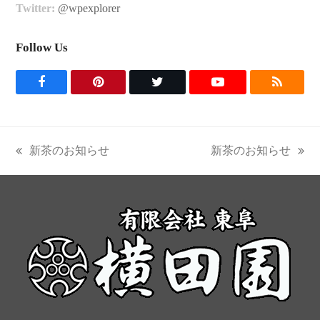
Twitter:
@wpexplorer
Follow Us
F
P
T
Y
R
a
i
w
o
S
c
n
i
u
S
新茶のお知らせ
新茶のお知らせ
previous
next
e
t
t
t
post:
post:
b
e
t
u
o
r
e
b
o
e
r
e
k
s
t