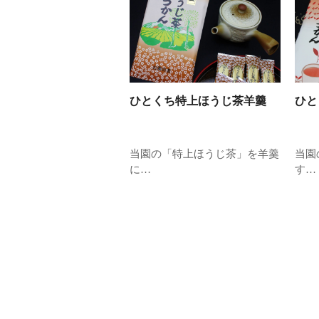
ひとくち特上ほうじ茶羊羹
ひと
当園の「特上ほうじ茶」を羊羹
当園
に…
す…