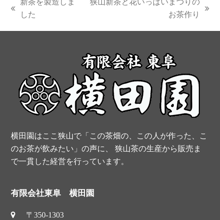
新茶を製造しま
狭山新茶と花いっぱいまつりの
e
t
t
t
previous
next
した
お茶作り
post:
post:
b
e
t
u
o
r
e
b
o
e
r
e
k
s
t
横田園はここ狭山で「この茶畑の、この人が作った、こ
のお茶が飲みたい」の声に、 狭山茶の生産から販売ま
で一貫した経営を行っています。
有限会社東阜 横田園
〒350-1303