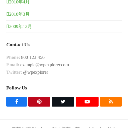
2010年4月
2010年3月
2009年12月
Contact Us
Phone:
800-123-456
Email:
example@wpexplorer.com
Twitter:
@wpexplorer
Follow Us
F
P
T
Y
R
a
i
w
o
S
c
n
i
u
S