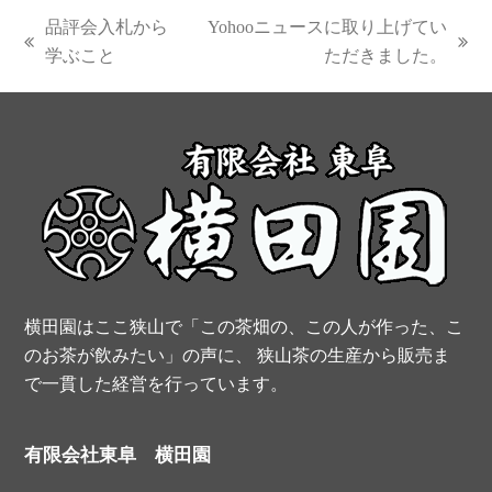
c
n
i
u
S
品評会入札から
Yohooニュースに取り上げてい
e
t
t
t
previous
next
学ぶこと
ただきました。
post:
post:
b
e
t
u
o
r
e
b
o
e
r
e
k
s
t
横田園はここ狭山で「この茶畑の、この人が作った、こ
のお茶が飲みたい」の声に、 狭山茶の生産から販売ま
で一貫した経営を行っています。
有限会社東阜 横田園