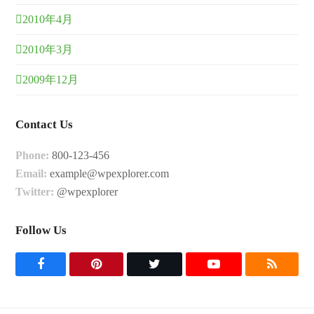
2010年4月
2010年3月
2009年12月
Contact Us
Phone:
800-123-456
Email:
example@wpexplorer.com
Twitter:
@wpexplorer
Follow Us
F
P
T
Y
R
a
i
w
o
S