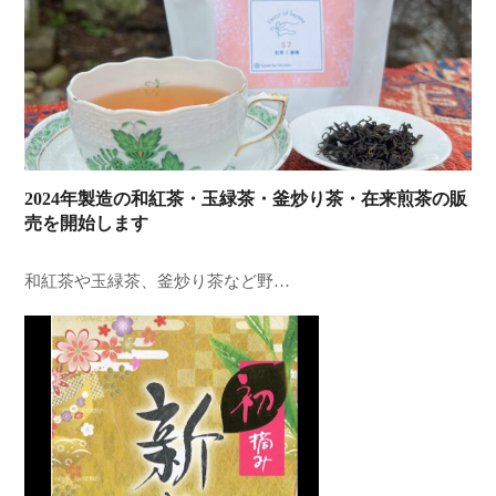
2024年製造の和紅茶・玉緑茶・釜炒り茶・在来煎茶の販
売を開始します
和紅茶や玉緑茶、釜炒り茶など野…