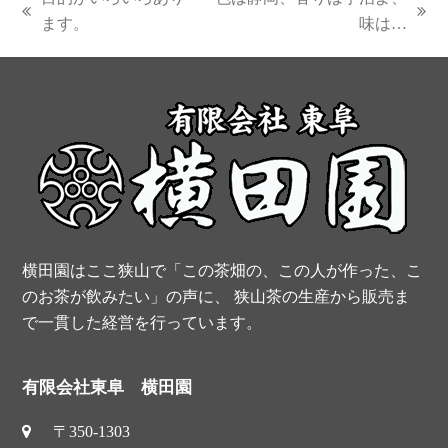
e
t
t
t
previous
next
ます。
味は…
post:
post:
b
e
t
u
o
r
e
b
o
e
r
e
k
s
t
横田園はここ狭山で「この茶畑の、この人が作った、こ
のお茶が飲みたい」の声に、 狭山茶の生産から販売ま
で一貫した経営を行っています。
有限会社東阜 横田園
〒350-1303