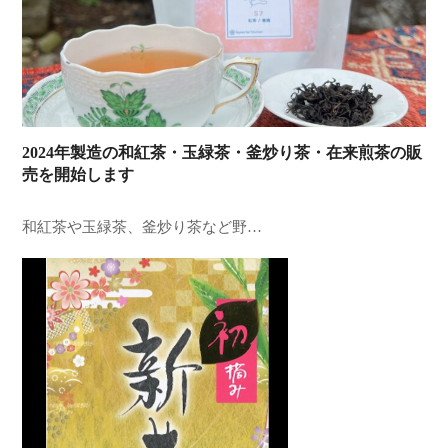
2024年製造の和紅茶・玉緑茶・釜炒り茶・在来煎茶の販
売を開始します
和紅茶や玉緑茶、釜炒り茶など野…