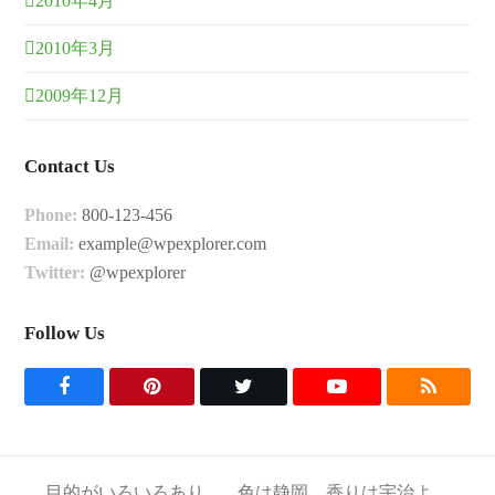
2010年4月
2010年3月
2009年12月
Contact Us
Phone:
800-123-456
Email:
example@wpexplorer.com
Twitter:
@wpexplorer
Follow Us
F
P
T
Y
R
a
i
w
o
S
c
n
i
u
S
目的がいろいろあり
色は静岡、香りは宇治よ、