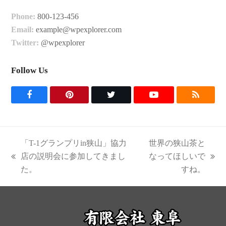
Phone:
800-123-456
Email:
example@wpexplorer.com
Twitter:
@wpexplorer
Follow Us
F
P
T
Y
R
a
i
w
o
S
c
n
i
u
S
「T-1グランプリin狭山」協力
世界の狭山茶と
e
t
t
t
店の説明会に参加してきまし
なってほしいで
previous
next
た。
すね。
b
e
t
u
post:
post:
o
r
e
b
o
e
r
e
k
s