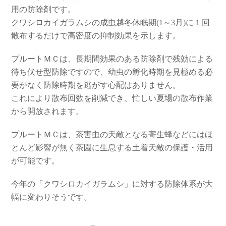
用の防除剤です。
クワシロカイガラムシの成虫越冬休眠期(1～3月)に１回
散布するだけで高密度の抑制効果を示します。
プルートＭＣは、長期間効果のある防除剤で残効による
待ち伏せ型防除ですので、幼虫の孵化時期を見極める必
要がなく防除時期を逃がす心配はありません。
これにより散布回数を削減でき、忙しい夏場の散布作業
から開放されます。
プルートＭＣは、茶害虫の天敵となる寄生蜂などにはほ
とんど影響が無く茶園に生息する土着天敵の保護・活用
が可能です。
今年の「クワシロカイガラムシ」に対する防除体系が大
幅に変わりそうです。