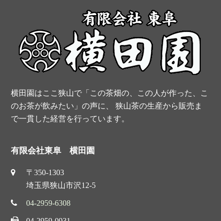
o
r
e
b
o
e
r
e
k
s
t
横田園はここ狭山で「この茶畑の、この人が作った、こ
のお茶が飲みたい」の声に、 狭山茶の生産から販売ま
で一貫した経営を行っています。
有限会社東阜 横田園
〒350-1303
埼玉県狭山市沢12-5
04-2959-6308
04-2959-0931