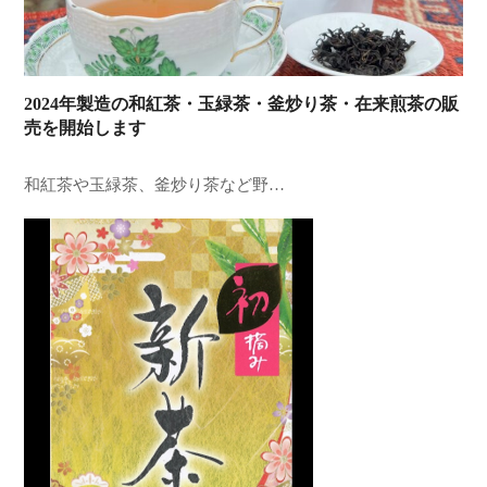
2024年製造の和紅茶・玉緑茶・釜炒り茶・在来煎茶の販
売を開始します
和紅茶や玉緑茶、釜炒り茶など野…