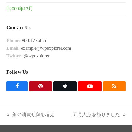
2009年12月
Contact Us
Phone:
800-123-456
Email:
example@wpexplorer.com
Twitter:
@wpexplorer
Follow Us
F
P
T
Y
R
a
i
w
o
S
c
n
i
u
S
茶の消費傾向を考え
五月人形を飾りました
previous
next
e
t
t
t
post:
post:
b
e
t
u