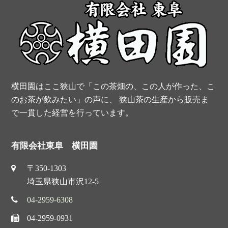
o
e
r
e
k
s
t
横田園はここ狭山で「この茶畑の、この人が作った、こ
のお茶が飲みたい」の声に、 狭山茶の生産から販売ま
で一貫した経営を行っています。
有限会社東阜 横田園
〒350-1303
埼玉県狭山市沢12-5
04-2959-6308
04-2959-0931