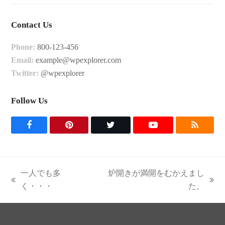
Contact Us
Phone:
800-123-456
Email:
example@wpexplorer.com
Twitter:
@wpexplorer
Follow Us
F
P
T
Y
R
a
i
w
o
S
c
n
i
u
S
一人でも多
炉開きが満開をむかえまし
e
t
t
t
previous
next
く・・・
た。
post:
post:
b
e
t
u
o
r
e
b