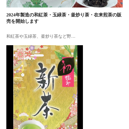
2024年製造の和紅茶・玉緑茶・釜炒り茶・在来煎茶の販
売を開始します
和紅茶や玉緑茶、釜炒り茶など野…