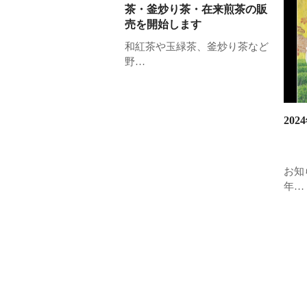
茶・釜炒り茶・在来煎茶の販
売を開始します
和紅茶や玉緑茶、釜炒り茶など
野…
20
お知
年…