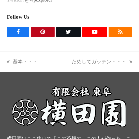
Follow Us
F
P
T
Y
R
a
i
w
o
S
c
n
i
u
S
基本・・・
ためしてガッテン・・・
previous
next
e
t
t
t
post:
post:
b
e
t
u
o
r
e
b
o
e
r
e
k
s
t
横田園はここ狭山で「この茶畑の、この人が作った、こ