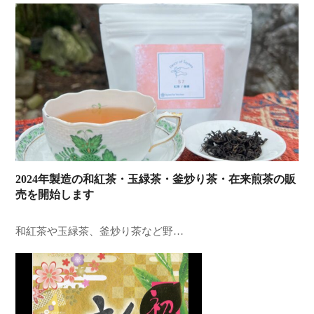
2024年製造の和紅茶・玉緑茶・釜炒り茶・在来煎茶の販
売を開始します
和紅茶や玉緑茶、釜炒り茶など野…