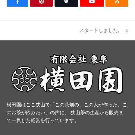
F
P
T
Y
R
a
i
w
o
S
c
n
i
u
S
スタートしました。
next
e
t
t
t
post:
b
e
t
u
o
r
e
b
o
e
r
e
k
s
t
横田園はここ狭山で「この茶畑の、この人が作った、こ
のお茶が飲みたい」の声に、 狭山茶の生産から販売ま
で一貫した経営を行っています。