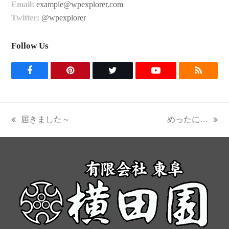
Email:
example@wpexplorer.com
Twitter:
@wpexplorer
Follow Us
F
P
T
Y
R
a
i
w
o
S
c
n
i
u
S
届きました～
めったに…
previous
next
e
t
t
t
post:
post:
b
e
t
u
o
r
e
b
o
e
r
e
k
s
t