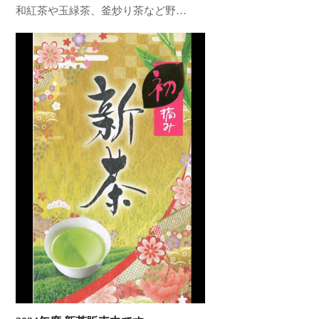
和紅茶や玉緑茶、釜炒り茶など野…