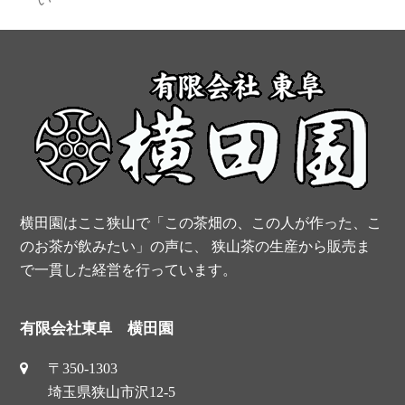
b
e
t
u
post:
o
r
e
b
o
e
r
e
k
s
t
横田園はここ狭山で「この茶畑の、この人が作った、こ
のお茶が飲みたい」の声に、 狭山茶の生産から販売ま
で一貫した経営を行っています。
有限会社東阜 横田園
〒350-1303
埼玉県狭山市沢12-5