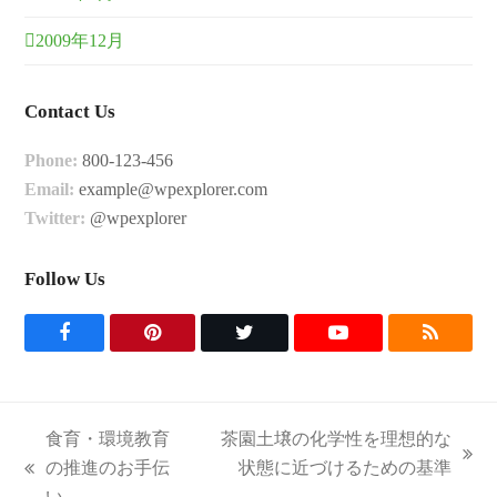
2009年12月
Contact Us
Phone:
800-123-456
Email:
example@wpexplorer.com
Twitter:
@wpexplorer
Follow Us
F
P
T
Y
R
a
i
w
o
S
c
n
i
u
S
食育・環境教育
茶園土壌の化学性を理想的な
e
t
t
t
next
の推進のお手伝
状態に近づけるための基準
previous
post:
い