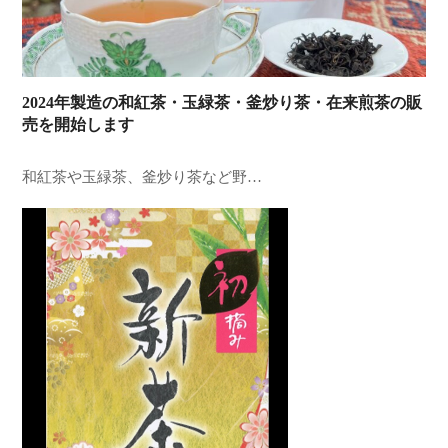
2024年製造の和紅茶・玉緑茶・釜炒り茶・在来煎茶の販
売を開始します
和紅茶や玉緑茶、釜炒り茶など野…