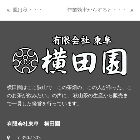
c
n
i
u
S
風は秋・・・
作業効率からすると・・・
previous
next
e
t
t
t
post:
post:
b
e
t
u
o
r
e
b
o
e
r
e
k
s
t
横田園はここ狭山で「この茶畑の、この人が作った、こ
のお茶が飲みたい」の声に、 狭山茶の生産から販売ま
で一貫した経営を行っています。
有限会社東阜 横田園
〒350-1303