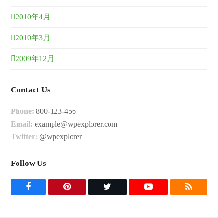
2010年4月
2010年3月
2009年12月
Contact Us
Phone:
800-123-456
Email:
example@wpexplorer.com
Twitter:
@wpexplorer
Follow Us
F
P
T
Y
R
a
i
w
o
S