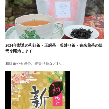
2024年製造の和紅茶・玉緑茶・釜炒り茶・在来煎茶の販
売を開始します
和紅茶や玉緑茶、釜炒り茶など野…