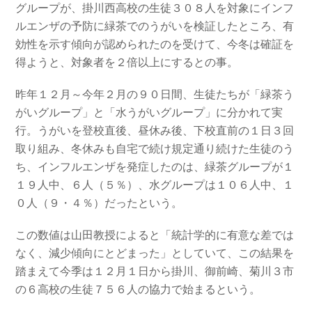
グループが、掛川西高校の生徒３０８人を対象にインフ
ルエンザの予防に緑茶でのうがいを検証したところ、有
効性を示す傾向が認められたのを受けて、今冬は確証を
得ようと、対象者を２倍以上にするとの事。
昨年１２月～今年２月の９０日間、生徒たちが「緑茶う
がいグループ」と「水うがいグループ」に分かれて実
行。うがいを登校直後、昼休み後、下校直前の１日３回
取り組み、冬休みも自宅で続け規定通り続けた生徒のう
ち、インフルエンザを発症したのは、緑茶グループが１
１９人中、６人（５％）、水グループは１０６人中、１
０人（９・４％）だったという。
この数値は山田教授によると「統計学的に有意な差では
なく、減少傾向にとどまった」としていて、この結果を
踏まえて今季は１２月１日から掛川、御前崎、菊川３市
の６高校の生徒７５６人の協力で始まるという。