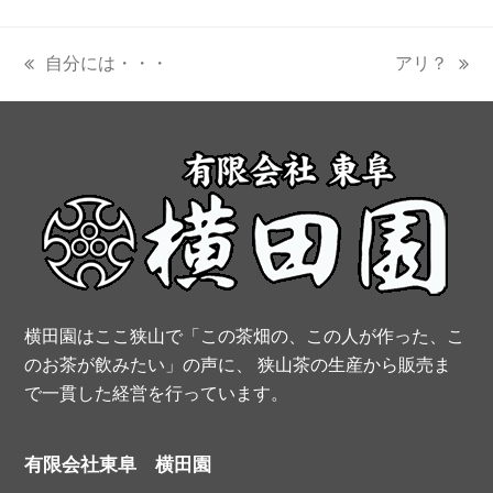
a
i
w
o
S
c
n
i
u
S
自分には・・・
アリ？
previous
next
e
t
t
t
post:
post:
b
e
t
u
o
r
e
b
o
e
r
e
k
s
t
横田園はここ狭山で「この茶畑の、この人が作った、こ
のお茶が飲みたい」の声に、 狭山茶の生産から販売ま
で一貫した経営を行っています。
有限会社東阜 横田園