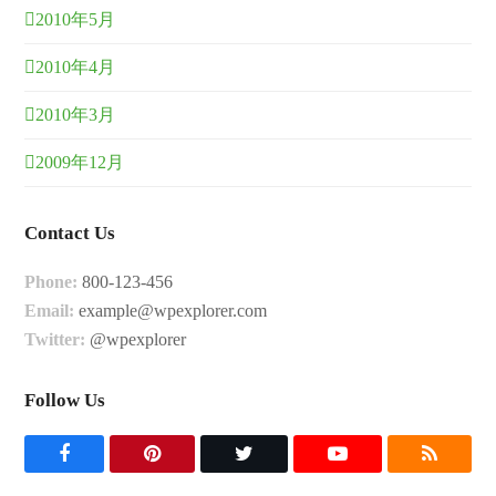
2010年5月
2010年4月
2010年3月
2009年12月
Contact Us
Phone:
800-123-456
Email:
example@wpexplorer.com
Twitter:
@wpexplorer
Follow Us
F
P
T
Y
R