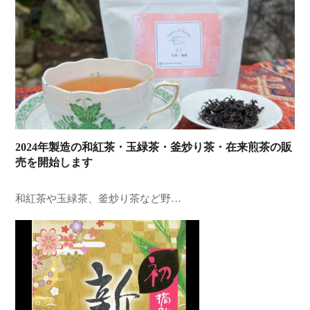
2024年製造の和紅茶・玉緑茶・釜炒り茶・在来煎茶の販
売を開始します
和紅茶や玉緑茶、釜炒り茶など野…